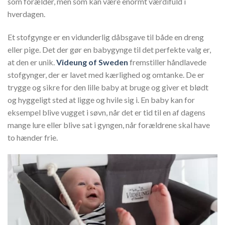
som forælder, men som kan være enormt værdifuld i
hverdagen.
Et stofgynge er en vidunderlig dåbsgave til både en dreng
eller pige. Det der gør en babygynge til det perfekte valg er,
at den er unik.
Videung of Sweden
fremstiller håndlavede
stofgynger, der er lavet med kærlighed og omtanke. De er
trygge og sikre for den lille baby at bruge og giver et blødt
og hyggeligt sted at ligge og hvile sig i. En baby kan for
eksempel blive vugget i søvn, når det er tid til en af ​​dagens
mange lure eller blive sat i gyngen, når forældrene skal have
to hænder frie.