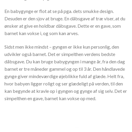
En babygynge er flot at se på pga. dets smukke design.
Desuden er den sjov at bruge. En dåbsgave af træ viser, at du
ønsker at give en holdbar dåbsgave. Dette er en gave, som
barnet kan vokse i, og som kan arves.
Sidst men ikke mindst – gyngen er ikke kun personlig, den
udvikler også barnet. Det er simpelthen verdens bedste
dåbsgave. Du kan bruge babygyngen i mange år, fra den dag
barnet er tre måneder gammel og op til 3 år. Den håndlavede
gynge giver mindeværdige øjeblikke fuld af glæde. Helt fra,
hvor babyen ligger roligt og ser glædeligt på verden, til den
kan begynde at kravle op i gyngen og gynge af sig selv. Det er
simpelthen en gave, barnet kan vokse op med.