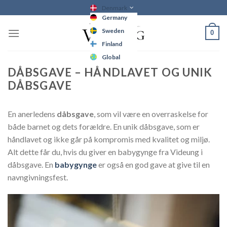
Skip
Denmark
Germany
to
content
Sweden
0
Finland
Global
DÅBSGAVE – HÅNDLAVET OG UNIK
DÅBSGAVE
En anerledens
dåbsgave
, som vil være en overraskelse for
både barnet og dets forældre. En unik dåbsgave, som er
håndlavet og ikke går på kompromis med kvalitet og miljø.
Alt dette får du, hvis du giver en babygynge fra Videung i
dåbsgave. En
babygynge
er også en god gave at give til en
navngivningsfest.