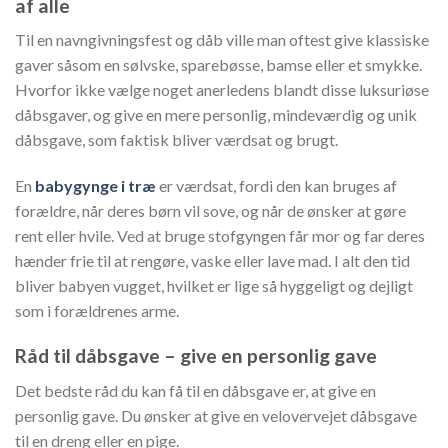
af alle
Til en navngivningsfest og dåb ville man oftest give klassiske
gaver såsom en sølvske, sparebøsse, bamse eller et smykke.
Hvorfor ikke vælge noget anerledens blandt disse luksuriøse
dåbsgaver, og give en mere personlig, mindeværdig og unik
dåbsgave, som faktisk bliver værdsat og brugt.
En
babygynge i træ
er værdsat, fordi den kan bruges af
forældre, når deres børn vil sove, og når de ønsker at gøre
rent eller hvile. Ved at bruge stofgyngen får mor og far deres
hænder frie til at rengøre, vaske eller lave mad. I alt den tid
bliver babyen vugget, hvilket er lige så hyggeligt og dejligt
som i forældrenes arme.
Råd til dåbsgave – give en personlig gave
Det bedste råd du kan få til en dåbsgave er, at give en
personlig gave. Du ønsker at give en velovervejet dåbsgave
til en dreng eller en pige.